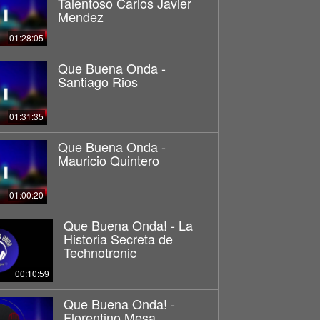
Talentoso Carlos Javier
Mendez
01:28:05
Que Buena Onda -
Santiago Rios
01:31:35
Que Buena Onda -
Mauricio Quintero
01:00:20
Que Buena Onda! - La
Historia Secreta de
Technotronic
00:10:59
Que Buena Onda! -
Florentino Mesa