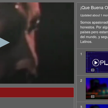
¡Que Buena O
Updated about 1 mo
Somos apasionados
honestos. Por alg
países pero estam
del mundo, y seg
Latinos.
1
2
i
3