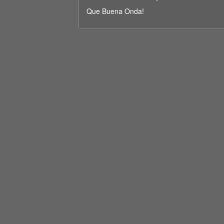
seconds
Volume
90%
Que Buena Onda!