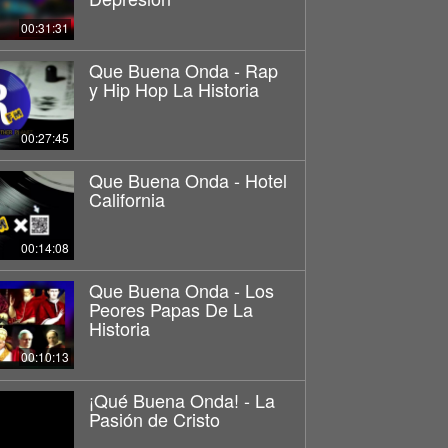
00:31:31
Que Buena Onda - Rap
y Hip Hop La Historia
00:27:45
Que Buena Onda - Hotel
California
00:14:08
Que Buena Onda - Los
Peores Papas De La
Historia
00:10:13
¡Qué Buena Onda! - La
Pasión de Cristo