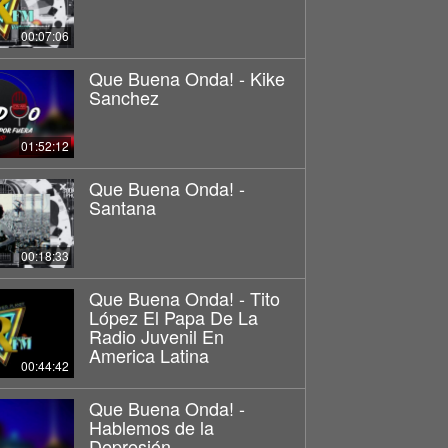
00:07:06
Que Buena Onda! - Kike
Sanchez
01:52:12
Que Buena Onda! -
Santana
00:18:33
Que Buena Onda! - Tito
López El Papa De La
Radio Juvenil En
America Latina
00:44:42
Que Buena Onda! -
Hablemos de la
Depresión