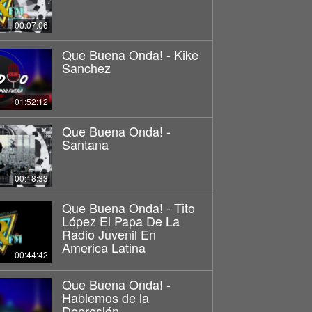
00:07:06
Que Buena Onda! - Kike
Sanchez
01:52:12
Que Buena Onda! -
Santana
00:18:33
Que Buena Onda! - Tito
López El Papa De La
Radio Juvenil En
America Latina
00:44:42
Que Buena Onda! -
Hablemos de la
Depresión