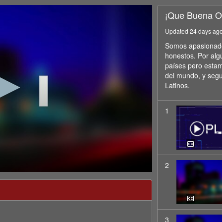
¡Que Buena O
Updated 24 days ag
Somos apasionados
honestos. Por alg
países pero estam
del mundo, y seg
Latinos.
1
2
3