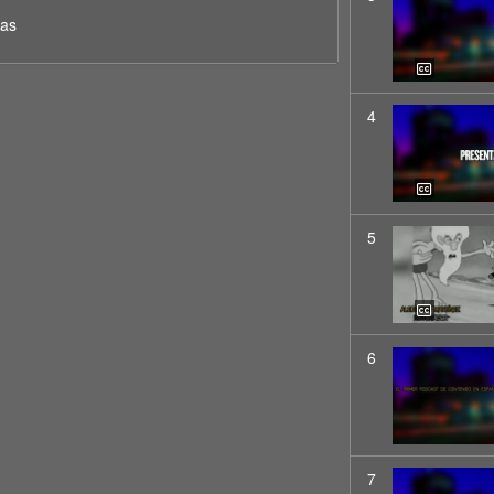
ras
4
5
6
7