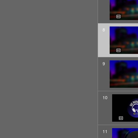
8
9
10
11