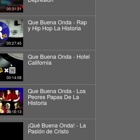
00:31:31
Que Buena Onda - Rap
y Hip Hop La Historia
00:27:45
Que Buena Onda - Hotel
California
00:14:08
Que Buena Onda - Los
Peores Papas De La
Historia
00:10:13
¡Qué Buena Onda! - La
Pasión de Cristo