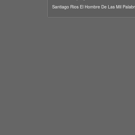
minutes,
35
Santiago Rios El Hombre De Las Mil Palab
seconds
Volume
90%