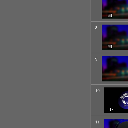
8
9
10
11