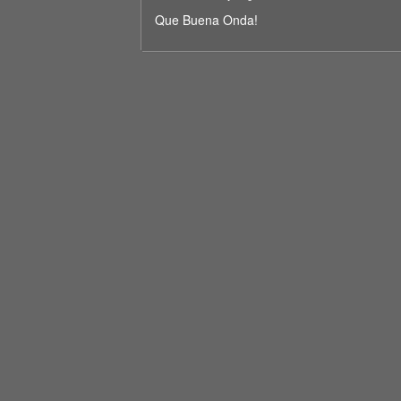
seconds
Volume
90%
Que Buena Onda!