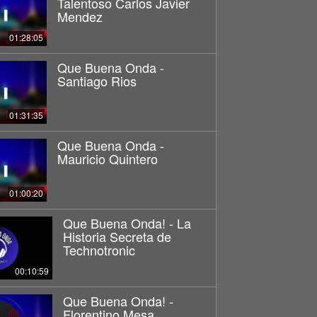
Talentoso Carlos Javier
Mendez
01:28:05
Que Buena Onda -
Santiago Rios
01:31:35
Que Buena Onda -
Mauricio Quintero
01:00:20
Que Buena Onda! - La
Historia Secreta de
Technotronic
00:10:59
Que Buena Onda! -
Florentino Mesa