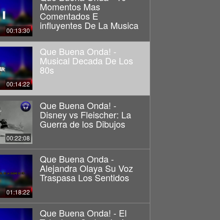
Momentos Mas
Comentados E
influyentes De La Musica
00:13:30
Que Buena Onda! -
Musical Decada De Los
80s
00:14:22
Que Buena Onda! -
Disney vs Fleischer: La
Guerra de los Dibujos
00:22:08
Que Buena Onda -
Alejandra Olaya Su Voz
Traspasa Los Sentidos
01:18:22
Que Buena Onda! - El