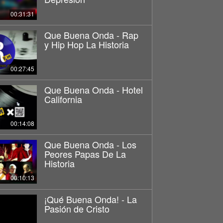
00:31:31
Que Buena Onda - Rap
y Hip Hop La Historia
00:27:45
Que Buena Onda - Hotel
California
00:14:08
Que Buena Onda - Los
Peores Papas De La
Historia
00:10:13
¡Qué Buena Onda! - La
Pasión de Cristo