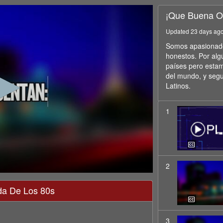
¡Que Buena O
Updated 23 days ag
Somos apasionados
honestos. Por alg
países pero estam
del mundo, y seg
Latinos.
1
2
da De Los 80s
3