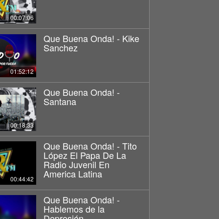
00:07:06
Que Buena Onda! - Kike
Sanchez
01:52:12
Que Buena Onda! -
Santana
00:18:33
Que Buena Onda! - Tito
López El Papa De La
Radio Juvenil En
America Latina
00:44:42
Que Buena Onda! -
Hablemos de la
Depresión