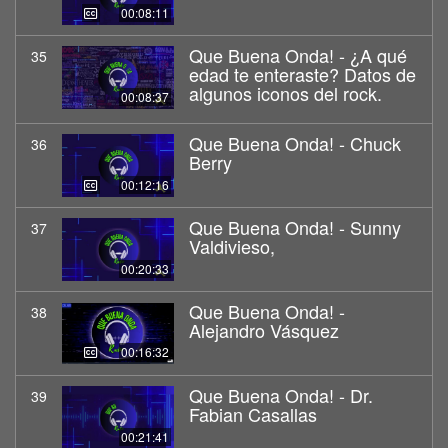
00:08:11
Que Buena Onda! - ¿A qué
35
edad te enteraste? Datos de
algunos iconos del rock.
00:08:37
Que Buena Onda! - Chuck
36
Berry
00:12:16
Que Buena Onda! - Sunny
37
Valdivieso,
00:20:33
Que Buena Onda! -
38
Alejandro Vásquez
00:16:32
Que Buena Onda! - Dr.
39
Fabian Casallas
00:21:41