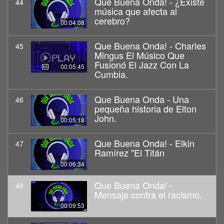
Que Buena Onda! - ¿Existe
44
música que afecta al
cerebro?
00:04:08
Que Buena Onda! - Charles
45
Mingus El Músico Que
Fusionó El Jazz Con La
00:05:45
Cumbia.
Que Buena Onda - Una
46
pequeña historia de Elton
John.
00:05:18
Que Buena Onda! - Elkin
47
Ramírez "El Titán
00:06:34
Que Buena Onda! -
48
Mensaje contra el racismo.
00:09:53