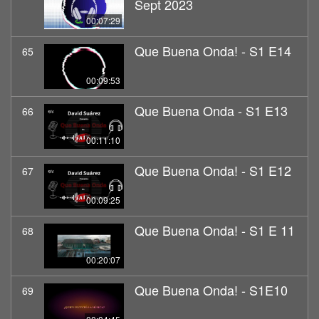
Sept 2023
00:07:29
Que Buena Onda! - S1 E14
65
00:09:53
Que Buena Onda - S1 E13
66
00:11:10
Que Buena Onda! - S1 E12
67
00:09:25
Que Buena Onda! - S1 E 11
68
00:20:07
Que Buena Onda! - S1E10
69