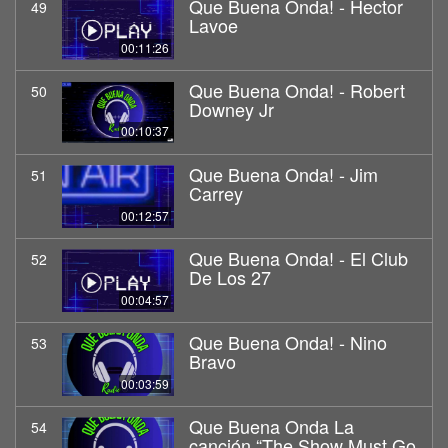
Que Buena Onda! - Hector
49
Lavoe
00:11:26
Que Buena Onda! - Robert
50
Downey Jr
00:10:37
Que Buena Onda! - Jim
51
Carrey
00:12:57
Que Buena Onda! - El Club
52
De Los 27
00:04:57
Que Buena Onda! - Nino
53
Bravo
00:03:59
Que Buena Onda La
54
canción “The Show Must Go