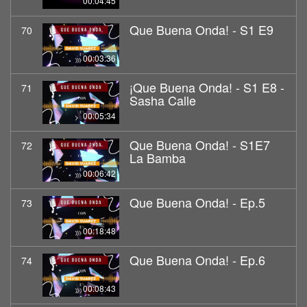
00:04:45
Que Buena Onda! - S1 E9
70
00:03:36
¡Que Buena Onda! - S1 E8 -
71
Sasha Calle
00:05:34
Que Buena Onda! - S1E7
72
La Bamba
00:06:42
Que Buena Onda! - Ep.5
73
00:18:48
Que Buena Onda! - Ep.6
74
00:08:43