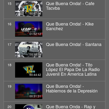
Que Buena Onda! - Cafe
15
Tacvba
00:07:06
Que Buena Onda! - Kike
16
Sanchez
01:52:12
Que Buena Onda! - Santana
17
00:18:33
Que Buena Onda! - Tito
18
López El Papa De La Radio
Juvenil En America Latina
00:44:42
Que Buena Onda! -
19
Hablemos de la Depresión
00:31:31
Que Buena Onda - Rap y
20