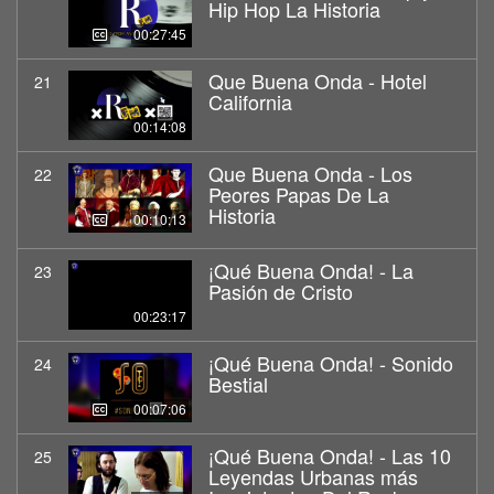
Hip Hop La Historia
00:27:45
Que Buena Onda - Hotel
21
California
00:14:08
Que Buena Onda - Los
22
Peores Papas De La
Historia
00:10:13
¡Qué Buena Onda! - La
23
Pasión de Cristo
00:23:17
¡Qué Buena Onda! - Sonido
24
Bestial
00:07:06
¡Qué Buena Onda! - Las 10
25
Leyendas Urbanas más