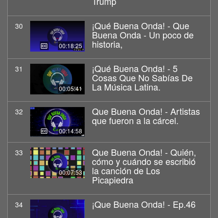
Trump
¡Qué Buena Onda! - Que
30
Buena Onda - Un poco de
historia,
00:18:25
¡Qué Buena Onda! - 5
31
Cosas Que No Sabías De
La Música Latina.
00:05:41
Que Buena Onda! - Artistas
32
que fueron a la cárcel.
00:14:58
Que Buena Onda! - Quién,
33
cómo y cuándo se escribió
la canción de Los
00:07:53
Picapiedra
¡Que Buena Onda! - Ep.46
34