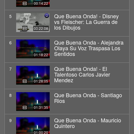
00:14:22
Que Buena Onda! - Disney
5
vs Fleischer: La Guerra de
los Dibujos
00:22:08
Que Buena Onda - Alejandra
6
Olaya Su Voz Traspasa Los
Sentidos
01:18:22
Que Buena Onda! - El
7
Talentoso Carlos Javier
Mendez
01:28:05
Que Buena Onda - Santiago
8
Rios
01:31:35
Que Buena Onda - Mauricio
9
Quintero
01:00:20