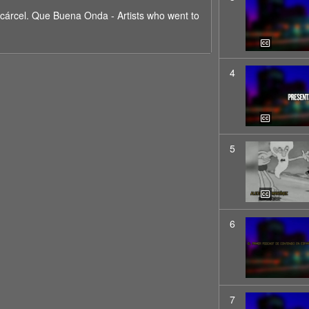
 cárcel. Que Buena Onda - Artists who went to
4
5
6
7