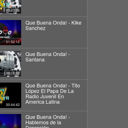
00:07:06
Que Buena Onda! - Kike
Sanchez
01:52:12
Que Buena Onda! -
Santana
00:18:33
Que Buena Onda! - Tito
López El Papa De La
Radio Juvenil En
America Latina
00:44:42
Que Buena Onda! -
Hablemos de la
Depresión