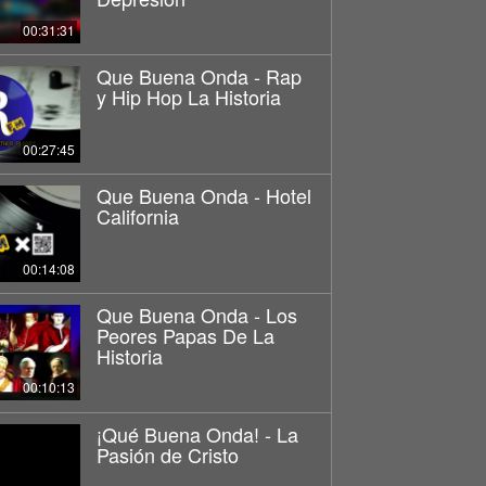
00:31:31
Que Buena Onda - Rap
y Hip Hop La Historia
00:27:45
Que Buena Onda - Hotel
California
00:14:08
Que Buena Onda - Los
Peores Papas De La
Historia
00:10:13
¡Qué Buena Onda! - La
Pasión de Cristo