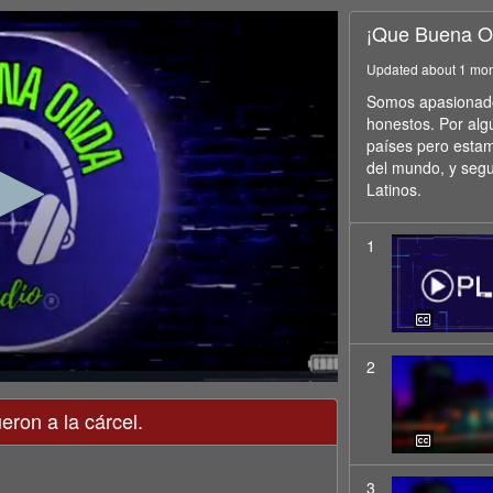
¡Que Buena O
Updated about 1 mo
Somos apasionados
honestos. Por alg
países pero estam
del mundo, y seg
Latinos.
1
2
eron a la cárcel.
3