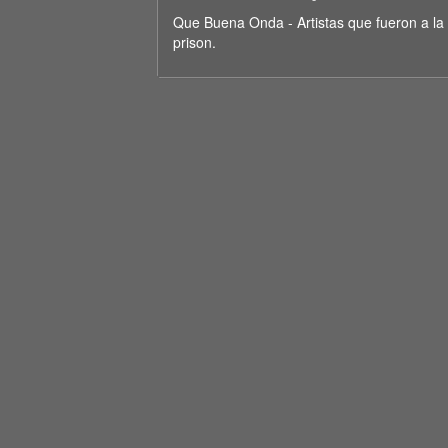
seconds
Volume
90%
Que Buena Onda - Artistas que fueron a la
prison.