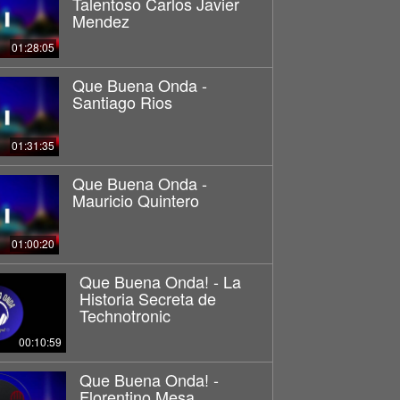
Talentoso Carlos Javier
Mendez
01:28:05
Que Buena Onda -
Santiago Rios
01:31:35
Que Buena Onda -
Mauricio Quintero
01:00:20
Que Buena Onda! - La
Historia Secreta de
Technotronic
00:10:59
Que Buena Onda! -
Florentino Mesa