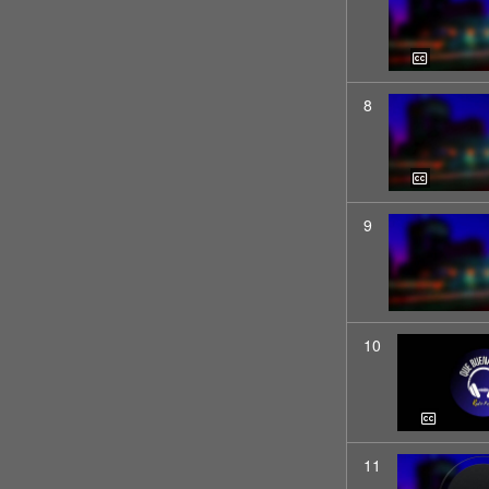
8
9
10
11