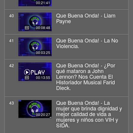
00:21:41
Que Buena Onda! - Liam
40
Payne
00:08:48
Que Buena Onda! - La No
41
Violencia.
00:03:25
Que Buena Onda! - ¿Por
42
qué mataron a John
Lennon? Nos Cuenta El
00:13:55
Historiador Musical Farid
Dieck.
Que Buena Onda! - La
43
mujer que brinda dignidad y
mejor calidad de vida a
00:20:27
mujeres y niños con VIH y
SIDA.