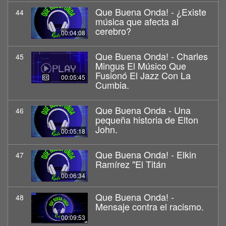
Que Buena Onda! - ¿Existe
44
música que afecta al
cerebro?
00:04:08
Que Buena Onda! - Charles
45
Mingus El Músico Que
Fusionó El Jazz Con La
00:05:45
Cumbia.
Que Buena Onda - Una
46
pequeña historia de Elton
John.
00:05:18
Que Buena Onda! - Elkin
47
Ramírez "El Titán
00:06:34
Que Buena Onda! -
48
Mensaje contra el racismo.
00:09:53