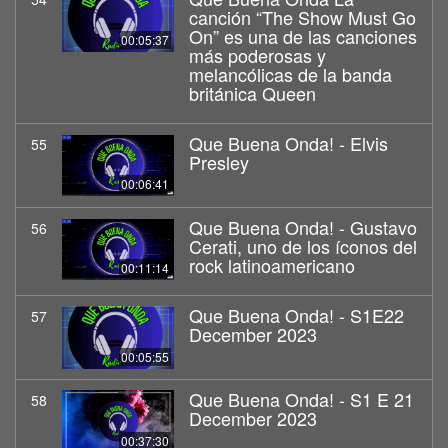
canción “The Show Must Go
On” es una de las canciones
00:05:37
más poderosas y
melancólicas de la banda
británica Queen
Que Buena Onda! - Elvis
55
Presley
00:06:41
Que Buena Onda! - Gustavo
56
Cerati, uno de los íconos del
rock latinoamericano
00:11:14
Que Buena Onda! - S1E22
57
December 2023
00:05:55
Que Buena Onda! - S1 E 21
58
December 2023
00:37:30