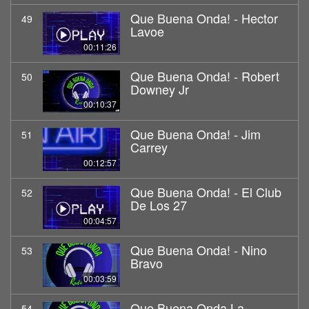
Que Buena Onda! - Hector
49
Lavoe
00:11:26
Que Buena Onda! - Robert
50
Downey Jr
00:10:37
Que Buena Onda! - Jim
51
Carrey
00:12:57
Que Buena Onda! - El Club
52
De Los 27
00:04:57
Que Buena Onda! - Nino
53
Bravo
00:03:59
Que Buena Onda La
54