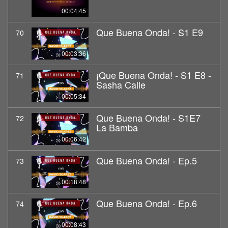
00:04:45
Que Buena Onda! - S1 E9
70
00:03:36
¡Que Buena Onda! - S1 E8 -
71
Sasha Calle
00:05:34
Que Buena Onda! - S1E7
72
La Bamba
00:06:42
Que Buena Onda! - Ep.5
73
00:18:48
Que Buena Onda! - Ep.6
74
00:08:43