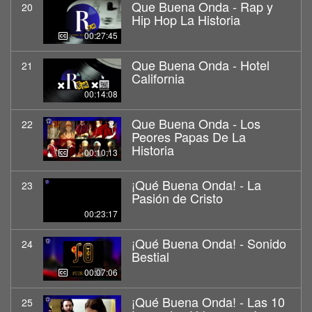
Que Buena Onda - Rap y
20
Hip Hop La Historia
00:27:45
Que Buena Onda - Hotel
21
California
00:14:08
Que Buena Onda - Los
22
Peores Papas De La
Historia
00:10:13
¡Qué Buena Onda! - La
23
Pasión de Cristo
00:23:17
¡Qué Buena Onda! - Sonido
24
Bestial
00:07:06
¡Qué Buena Onda! - Las 10
25