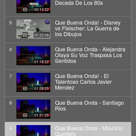
Decada De Los 80s
00:14:22
Que Buena Onda! - Disney
5
vs Fleischer: La Guerra de
los Dibujos
00:22:08
Que Buena Onda - Alejandra
6
Olaya Su Voz Traspasa Los
Sentidos
01:18:22
Que Buena Onda! - El
7
Talentoso Carlos Javier
Mendez
01:28:05
Que Buena Onda - Santiago
8
Rios
01:31:35
Que Buena Onda - Mauricio
9
Quintero