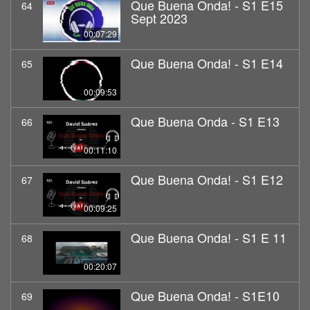
Que Buena Onda! - S1 E15
64
Sept 2023
00:07:29
Que Buena Onda! - S1 E14
65
00:09:53
Que Buena Onda - S1 E13
66
00:11:10
Que Buena Onda! - S1 E12
67
00:09:25
Que Buena Onda! - S1 E 11
68
00:20:07
Que Buena Onda! - S1E10
69