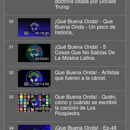
doctrina citada por Donald
Trump
¡Qué Buena Onda! - Que
30
Buena Onda - Un poco de
historia,
00:18:25
¡Qué Buena Onda! - 5
31
Cosas Que No Sabías De
La Música Latina.
00:05:41
Que Buena Onda! - Artistas
32
que fueron a la cárcel.
00:14:58
Que Buena Onda! - Quién,
33
cómo y cuándo se escribió
la canción de Los
00:07:53
Picapiedra
¡Que Buena Onda! - Ep.46
34