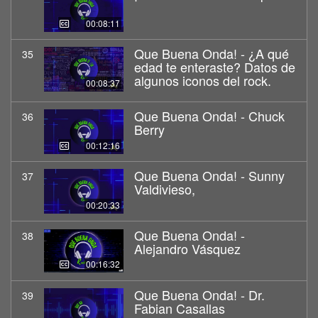
00:08:11
Que Buena Onda! - ¿A qué
35
edad te enteraste? Datos de
algunos iconos del rock.
00:08:37
Que Buena Onda! - Chuck
36
Berry
00:12:16
Que Buena Onda! - Sunny
37
Valdivieso,
00:20:33
Que Buena Onda! -
38
Alejandro Vásquez
00:16:32
Que Buena Onda! - Dr.
39
Fabian Casallas