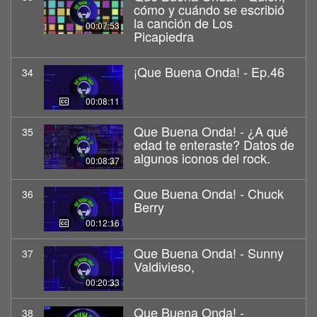
cómo y cuándo se escribió
la canción de Los
00:07:53
Picapiedra
¡Que Buena Onda! - Ep.46
34
00:08:11
Que Buena Onda! - ¿A qué
35
edad te enteraste? Datos de
algunos iconos del rock.
00:08:37
Que Buena Onda! - Chuck
36
Berry
00:12:16
Que Buena Onda! - Sunny
37
Valdivieso,
00:20:33
Que Buena Onda! -
38