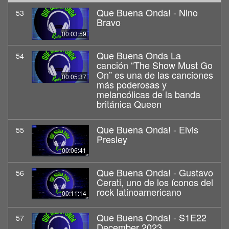
Que Buena Onda! - Nino
53
Bravo
00:03:59
Que Buena Onda La
54
canción “The Show Must Go
On” es una de las canciones
00:05:37
más poderosas y
melancólicas de la banda
británica Queen
Que Buena Onda! - Elvis
55
Presley
00:06:41
Que Buena Onda! - Gustavo
56
Cerati, uno de los íconos del
rock latinoamericano
00:11:14
Que Buena Onda! - S1E22
57
December 2023