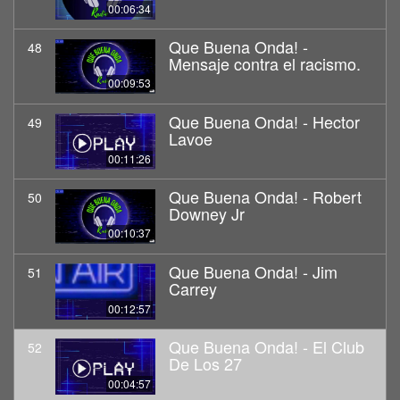
00:06:34
Que Buena Onda! -
48
Mensaje contra el racismo.
00:09:53
Que Buena Onda! - Hector
49
Lavoe
00:11:26
Que Buena Onda! - Robert
50
Downey Jr
00:10:37
Que Buena Onda! - Jim
51
Carrey
00:12:57
Que Buena Onda! - El Club
52
De Los 27
00:04:57