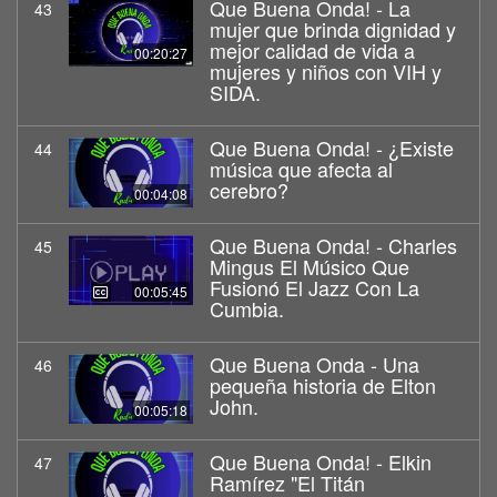
Que Buena Onda! - La
43
mujer que brinda dignidad y
mejor calidad de vida a
00:20:27
mujeres y niños con VIH y
SIDA.
Que Buena Onda! - ¿Existe
44
música que afecta al
cerebro?
00:04:08
Que Buena Onda! - Charles
45
Mingus El Músico Que
Fusionó El Jazz Con La
00:05:45
Cumbia.
Que Buena Onda - Una
46
pequeña historia de Elton
John.
00:05:18
Que Buena Onda! - Elkin
47
Ramírez "El Titán