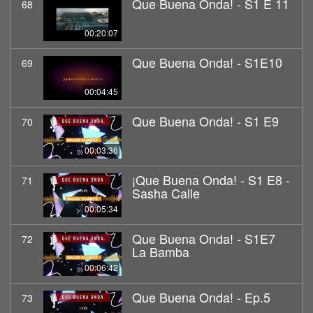
Que Buena Onda! - S1 E 11
68
00:20:07
Que Buena Onda! - S1E10
69
00:04:45
Que Buena Onda! - S1 E9
70
00:03:36
¡Que Buena Onda! - S1 E8 -
71
Sasha Calle
00:05:34
Que Buena Onda! - S1E7
72
La Bamba
00:06:42
Que Buena Onda! - Ep.5
73