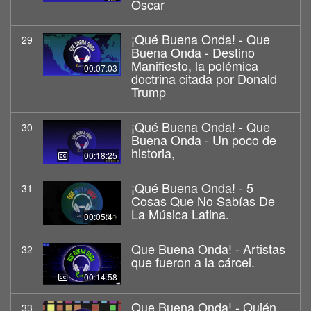
Oscar
¡Qué Buena Onda! - Que
29
Buena Onda - Destino
Manifiesto, la polémica
00:07:03
doctrina citada por Donald
Trump
¡Qué Buena Onda! - Que
30
Buena Onda - Un poco de
historia,
00:18:25
¡Qué Buena Onda! - 5
31
Cosas Que No Sabías De
La Música Latina.
00:05:41
Que Buena Onda! - Artistas
32
que fueron a la cárcel.
00:14:58
Que Buena Onda! - Quién,
33