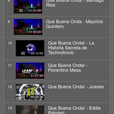
8
Rios
01:31:35
Que Buena Onda - Mauricio
9
Quintero
01:00:20
Que Buena Onda! - La
10
Historia Secreta de
Technotronic
00:10:59
Que Buena Onda! -
11
Florentino Mesa
01:37:35
Que Buena Onda! - Juanes
12
00:13:16
Que Buena Onda! - Eddie
13
Palmieri