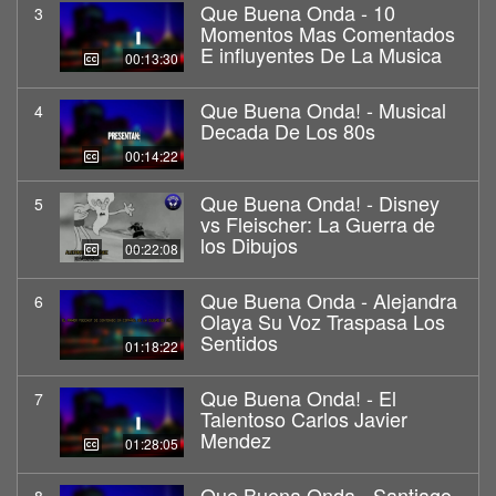
Que Buena Onda - 10
3
Momentos Mas Comentados
E influyentes De La Musica
00:13:30
Que Buena Onda! - Musical
4
Decada De Los 80s
00:14:22
Que Buena Onda! - Disney
5
vs Fleischer: La Guerra de
los Dibujos
00:22:08
Que Buena Onda - Alejandra
6
Olaya Su Voz Traspasa Los
Sentidos
01:18:22
Que Buena Onda! - El
7
Talentoso Carlos Javier
Mendez
01:28:05
Que Buena Onda - Santiago