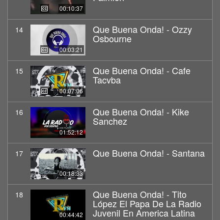
00:10:37
Que Buena Onda! - Ozzy
14
Osbourne
00:03:21
Que Buena Onda! - Cafe
15
Tacvba
00:07:06
Que Buena Onda! - Kike
16
Sanchez
01:52:12
Que Buena Onda! - Santana
17
00:18:33
Que Buena Onda! - Tito
18
López El Papa De La Radio
Juvenil En America Latina
00:44:42