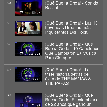
¡Qué Buena Onda! - Sonido
24
Bestial
00:07:06
¡Qué Buena Onda! - Las 10
25
Leyendas Urbanas más
Inquietantes Del Rock.
00:09:33
¡Qué Buena Onda! - Que
26
Buena Onda - 10 Canciones
Que Cambiaron La Música
00:13:21
Para Siempre
¡Qué Buena Onda! - La
27
triste historia detrás del
éxito de THE MAMAS &
00:22:23
THE PAPAS
¡Qué Buena Onda! - Que
28
Buena Onda: El colombiano
de 22 años que ganó un
00:10:24