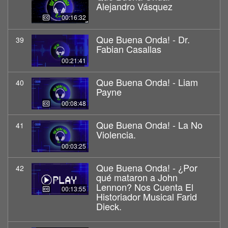
Alejandro Vásquez
00:16:32
Que Buena Onda! - Dr.
39
Fabian Casallas
00:21:41
Que Buena Onda! - Liam
40
Payne
00:08:48
Que Buena Onda! - La No
41
Violencia.
00:03:25
Que Buena Onda! - ¿Por
42
qué mataron a John
Lennon? Nos Cuenta El
00:13:55
Historiador Musical Farid
Dieck.