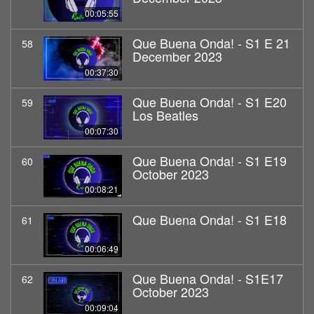
00:05:55
Que Buena Onda! - S1 E 21
58
December 2023
00:37:30
Que Buena Onda! - S1 E20
59
Los Beatles
00:07:30
Que Buena Onda! - S1 E19
60
October 2023
00:08:21
Que Buena Onda! - S1 E18
61
00:06:49
Que Buena Onda! - S1E17
62
October 2023
00:09:04