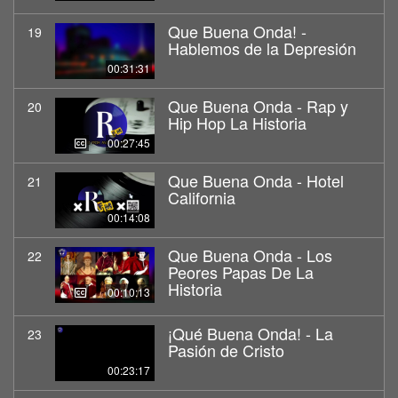
Que Buena Onda! -
19
Hablemos de la Depresión
00:31:31
Que Buena Onda - Rap y
20
Hip Hop La Historia
00:27:45
Que Buena Onda - Hotel
21
California
00:14:08
Que Buena Onda - Los
22
Peores Papas De La
Historia
00:10:13
¡Qué Buena Onda! - La
23
Pasión de Cristo
00:23:17