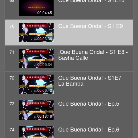
69
00:04:45
Que Buena Onda! - S1 E9
70
00:03:36
¡Que Buena Onda! - S1 E8 -
71
Sasha Calle
00:05:34
Que Buena Onda! - S1E7
72
La Bamba
00:06:42
Que Buena Onda! - Ep.5
73
00:18:48
Que Buena Onda! - Ep.6
74