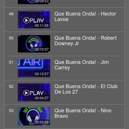
00:09:53
Que Buena Onda! - Hector
49
Lavoe
00:11:26
Que Buena Onda! - Robert
50
Downey Jr
00:10:37
Que Buena Onda! - Jim
51
Carrey
00:12:57
Que Buena Onda! - El Club
52
De Los 27
00:04:57
Que Buena Onda! - Nino
53
Bravo
00:03:59