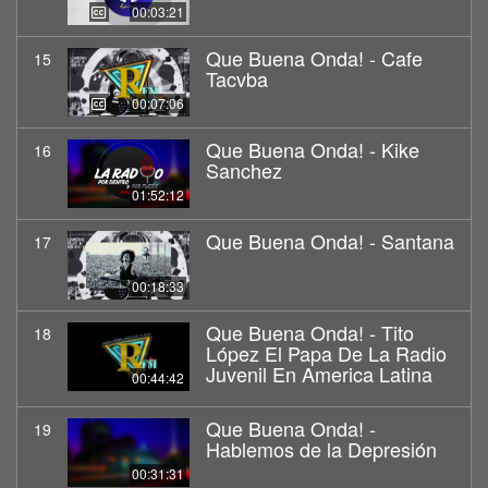
00:03:21
Que Buena Onda! - Cafe
15
Tacvba
00:07:06
Que Buena Onda! - Kike
16
Sanchez
01:52:12
Que Buena Onda! - Santana
17
00:18:33
Que Buena Onda! - Tito
18
López El Papa De La Radio
Juvenil En America Latina
00:44:42
Que Buena Onda! -
19
Hablemos de la Depresión
00:31:31