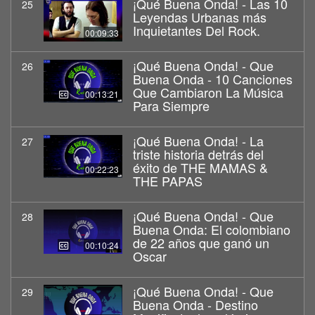
¡Qué Buena Onda! - Las 10
25
Leyendas Urbanas más
Inquietantes Del Rock.
00:09:33
¡Qué Buena Onda! - Que
26
Buena Onda - 10 Canciones
Que Cambiaron La Música
00:13:21
Para Siempre
¡Qué Buena Onda! - La
27
triste historia detrás del
éxito de THE MAMAS &
00:22:23
THE PAPAS
¡Qué Buena Onda! - Que
28
Buena Onda: El colombiano
de 22 años que ganó un
00:10:24
Oscar
¡Qué Buena Onda! - Que
29
Buena Onda - Destino