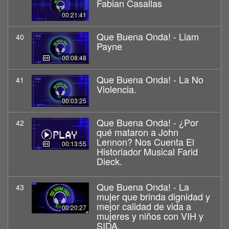
Fabian Casallas
00:21:41
Que Buena Onda! - Liam
40
Payne
00:08:48
Que Buena Onda! - La No
41
Violencia.
00:03:25
Que Buena Onda! - ¿Por
42
qué mataron a John
Lennon? Nos Cuenta El
00:13:55
Historiador Musical Farid
Dieck.
Que Buena Onda! - La
43
mujer que brinda dignidad y
mejor calidad de vida a
00:20:27
mujeres y niños con VIH y
SIDA.