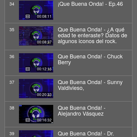
¡Que Buena Onda! - Ep.46
34
00:08:11
Que Buena Onda! - ¿A qué
35
edad te enteraste? Datos de
algunos iconos del rock.
00:08:37
Que Buena Onda! - Chuck
36
Berry
00:12:16
Que Buena Onda! - Sunny
37
Valdivieso,
00:20:33
Que Buena Onda! -
38
Alejandro Vásquez
00:16:32
Que Buena Onda! - Dr.
39