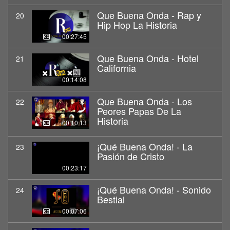
Que Buena Onda - Rap y
20
Hip Hop La Historia
00:27:45
Que Buena Onda - Hotel
21
California
00:14:08
Que Buena Onda - Los
22
Peores Papas De La
Historia
00:10:13
¡Qué Buena Onda! - La
23
Pasión de Cristo
00:23:17
¡Qué Buena Onda! - Sonido
24
Bestial
00:07:06