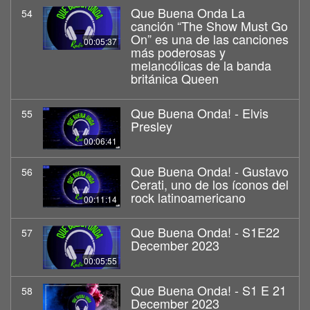
Que Buena Onda La
54
canción “The Show Must Go
On” es una de las canciones
00:05:37
más poderosas y
melancólicas de la banda
británica Queen
Que Buena Onda! - Elvis
55
Presley
00:06:41
Que Buena Onda! - Gustavo
56
Cerati, uno de los íconos del
rock latinoamericano
00:11:14
Que Buena Onda! - S1E22
57
December 2023
00:05:55
Que Buena Onda! - S1 E 21
58
December 2023