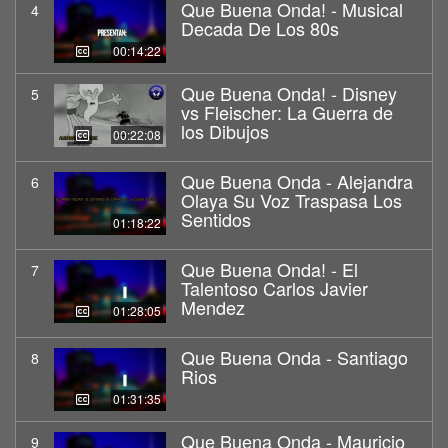
Que Buena Onda! - Musical
4
Decada De Los 80s
00:14:22
Que Buena Onda! - Disney
5
vs Fleischer: La Guerra de
los Dibujos
00:22:08
Que Buena Onda - Alejandra
6
Olaya Su Voz Traspasa Los
Sentidos
01:18:22
Que Buena Onda! - El
7
Talentoso Carlos Javier
Mendez
01:28:05
Que Buena Onda - Santiago
8
Rios
01:31:35
Que Buena Onda - Mauricio
9