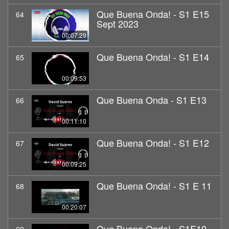
Que Buena Onda! - S1 E15
64
Sept 2023
00:07:29
Que Buena Onda! - S1 E14
65
00:09:53
Que Buena Onda - S1 E13
66
00:11:10
Que Buena Onda! - S1 E12
67
00:09:25
Que Buena Onda! - S1 E 11
68
00:20:07
Que Buena Onda! - S1E10