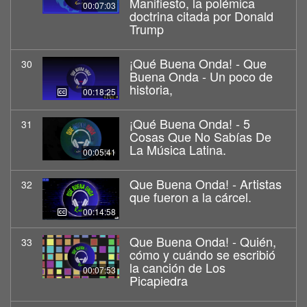
Manifiesto, la polémica
00:07:03
doctrina citada por Donald
Trump
¡Qué Buena Onda! - Que
30
Buena Onda - Un poco de
historia,
00:18:25
¡Qué Buena Onda! - 5
31
Cosas Que No Sabías De
La Música Latina.
00:05:41
Que Buena Onda! - Artistas
32
que fueron a la cárcel.
00:14:58
Que Buena Onda! - Quién,
33
cómo y cuándo se escribió
la canción de Los
00:07:53
Picapiedra