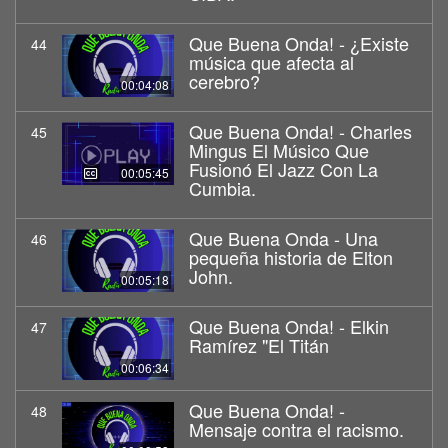
Que Buena Onda! - ¿Existe
44
música que afecta al
cerebro?
00:04:08
Que Buena Onda! - Charles
45
Mingus El Músico Que
Fusionó El Jazz Con La
00:05:45
Cumbia.
Que Buena Onda - Una
46
pequeña historia de Elton
John.
00:05:18
Que Buena Onda! - Elkin
47
Ramírez "El Titán
00:06:34
Que Buena Onda! -
48
Mensaje contra el racismo.