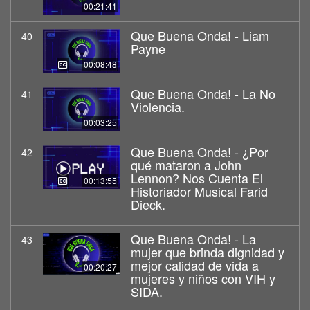
00:21:41
Que Buena Onda! - Liam
40
Payne
00:08:48
Que Buena Onda! - La No
41
Violencia.
00:03:25
Que Buena Onda! - ¿Por
42
qué mataron a John
Lennon? Nos Cuenta El
00:13:55
Historiador Musical Farid
Dieck.
Que Buena Onda! - La
43
mujer que brinda dignidad y
mejor calidad de vida a
00:20:27
mujeres y niños con VIH y
SIDA.