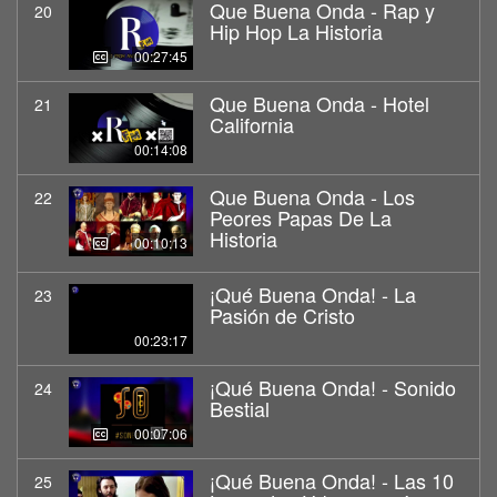
Que Buena Onda - Rap y
20
Hip Hop La Historia
00:27:45
Que Buena Onda - Hotel
21
California
00:14:08
Que Buena Onda - Los
22
Peores Papas De La
Historia
00:10:13
¡Qué Buena Onda! - La
23
Pasión de Cristo
00:23:17
¡Qué Buena Onda! - Sonido
24
Bestial
00:07:06
¡Qué Buena Onda! - Las 10
25