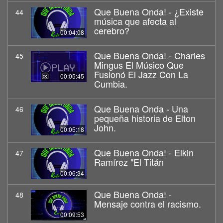
Que Buena Onda! - ¿Existe
44
música que afecta al
cerebro?
00:04:08
Que Buena Onda! - Charles
45
Mingus El Músico Que
Fusionó El Jazz Con La
00:05:45
Cumbia.
Que Buena Onda - Una
46
pequeña historia de Elton
John.
00:05:18
Que Buena Onda! - Elkin
47
Ramírez "El Titán
00:06:34
Que Buena Onda! -
48
Mensaje contra el racismo.
00:09:53