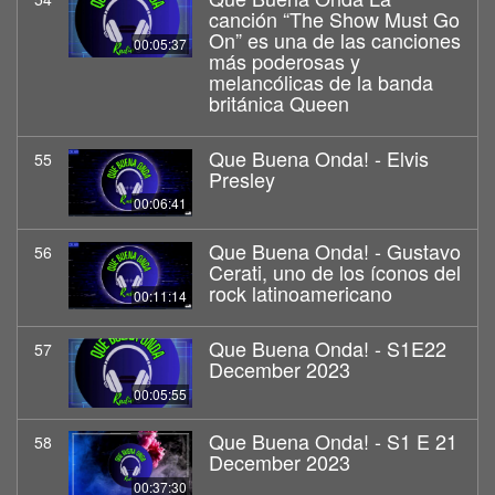
canción “The Show Must Go
On” es una de las canciones
00:05:37
más poderosas y
melancólicas de la banda
británica Queen
Que Buena Onda! - Elvis
55
Presley
00:06:41
Que Buena Onda! - Gustavo
56
Cerati, uno de los íconos del
rock latinoamericano
00:11:14
Que Buena Onda! - S1E22
57
December 2023
00:05:55
Que Buena Onda! - S1 E 21
58
December 2023
00:37:30