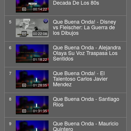
Decada De Los 80s
00:14:22
Que Buena Onda! - Disney
5
vs Fleischer: La Guerra de
los Dibujos
00:22:08
Que Buena Onda - Alejandra
6
Olaya Su Voz Traspasa Los
Sentidos
01:18:22
Que Buena Onda! - El
7
Talentoso Carlos Javier
Mendez
01:28:05
Que Buena Onda - Santiago
8
Rios
01:31:35
Que Buena Onda - Mauricio
9
Quintero