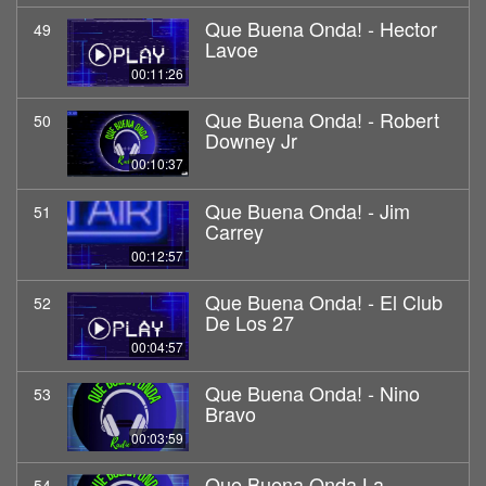
Que Buena Onda! - Hector
49
Lavoe
00:11:26
Que Buena Onda! - Robert
50
Downey Jr
00:10:37
Que Buena Onda! - Jim
51
Carrey
00:12:57
Que Buena Onda! - El Club
52
De Los 27
00:04:57
Que Buena Onda! - Nino
53
Bravo
00:03:59
Que Buena Onda La
54