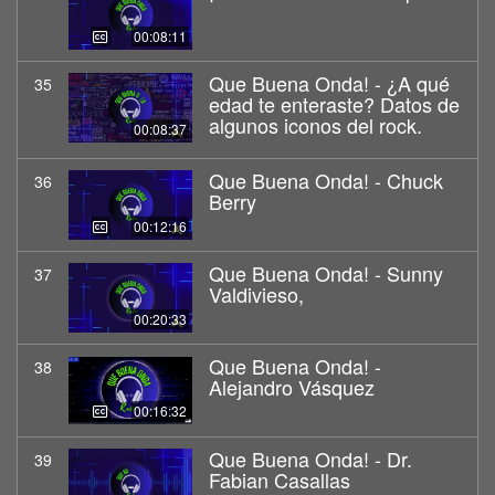
00:08:11
Que Buena Onda! - ¿A qué
35
edad te enteraste? Datos de
algunos iconos del rock.
00:08:37
Que Buena Onda! - Chuck
36
Berry
00:12:16
Que Buena Onda! - Sunny
37
Valdivieso,
00:20:33
Que Buena Onda! -
38
Alejandro Vásquez
00:16:32
Que Buena Onda! - Dr.
39
Fabian Casallas