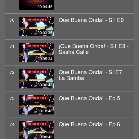
00:04:45
Que Buena Onda! - S1 E9
70
00:03:36
¡Que Buena Onda! - S1 E8 -
71
Sasha Calle
00:05:34
Que Buena Onda! - S1E7
72
La Bamba
00:06:42
Que Buena Onda! - Ep.5
73
00:18:48
Que Buena Onda! - Ep.6
74
00:08:43