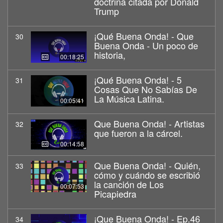
doctrina citada por Donald
Trump
¡Qué Buena Onda! - Que
30
Buena Onda - Un poco de
historia,
00:18:25
¡Qué Buena Onda! - 5
31
Cosas Que No Sabías De
La Música Latina.
00:05:41
Que Buena Onda! - Artistas
32
que fueron a la cárcel.
00:14:58
Que Buena Onda! - Quién,
33
cómo y cuándo se escribió
la canción de Los
00:07:53
Picapiedra
¡Que Buena Onda! - Ep.46
34