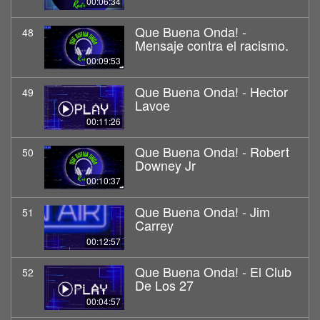
00:06:34
Que Buena Onda! -
48
Mensaje contra el racismo.
00:09:53
Que Buena Onda! - Hector
49
Lavoe
00:11:26
Que Buena Onda! - Robert
50
Downey Jr
00:10:37
Que Buena Onda! - Jim
51
Carrey
00:12:57
Que Buena Onda! - El Club
52
De Los 27
00:04:57