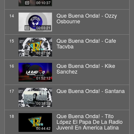
00:10:37
Que Buena Onda! - Ozzy
14
Osbourne
00:03:21
Que Buena Onda! - Cafe
15
Tacvba
00:07:06
Que Buena Onda! - Kike
16
Sanchez
01:52:12
Que Buena Onda! - Santana
17
00:18:33
Que Buena Onda! - Tito
18
López El Papa De La Radio
Juvenil En America Latina
00:44:42