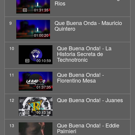
Rios
01:31:35
Que Buena Onda - Mauricio
9
Quintero
01:00:20
Que Buena Onda! - La
10
Historia Secreta de
Technotronic
00:10:59
Que Buena Onda! -
11
Florentino Mesa
01:37:35
Que Buena Onda! - Juanes
12
00:13:16
Que Buena Onda! - Eddie
13
Palmieri