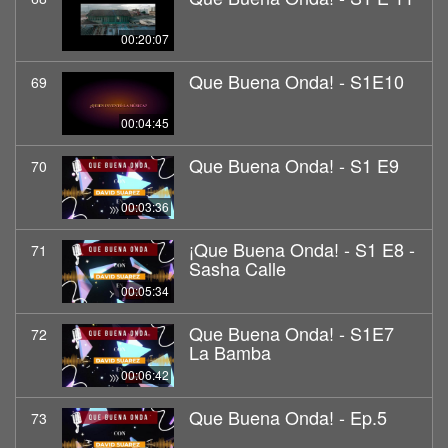
00:20:07
Que Buena Onda! - S1E10
69
00:04:45
Que Buena Onda! - S1 E9
70
00:03:36
¡Que Buena Onda! - S1 E8 -
71
Sasha Calle
00:05:34
Que Buena Onda! - S1E7
72
La Bamba
00:06:42
Que Buena Onda! - Ep.5
73