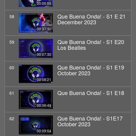
00:05:55
Que Buena Onda! - S1 E 21
58
December 2023
00:37:30
Que Buena Onda! - S1 E20
59
Los Beatles
00:07:30
Que Buena Onda! - S1 E19
60
October 2023
00:08:21
Que Buena Onda! - S1 E18
61
00:06:49
Que Buena Onda! - S1E17
62
October 2023
00:09:04