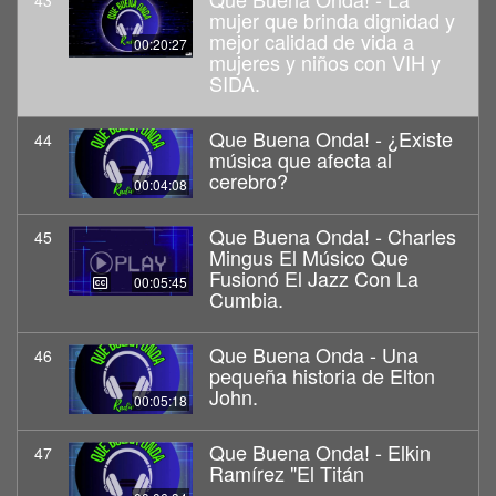
43
mujer que brinda dignidad y
mejor calidad de vida a
00:20:27
mujeres y niños con VIH y
SIDA.
Que Buena Onda! - ¿Existe
44
música que afecta al
cerebro?
00:04:08
Que Buena Onda! - Charles
45
Mingus El Músico Que
Fusionó El Jazz Con La
00:05:45
Cumbia.
Que Buena Onda - Una
46
pequeña historia de Elton
John.
00:05:18
Que Buena Onda! - Elkin
47
Ramírez "El Titán