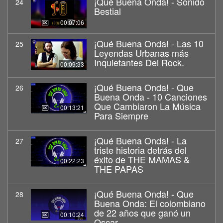
¡Qué Buena Onda! - Sonido
24
Bestial
00:07:06
¡Qué Buena Onda! - Las 10
25
Leyendas Urbanas más
Inquietantes Del Rock.
00:09:33
¡Qué Buena Onda! - Que
26
Buena Onda - 10 Canciones
Que Cambiaron La Música
00:13:21
Para Siempre
¡Qué Buena Onda! - La
27
triste historia detrás del
éxito de THE MAMAS &
00:22:23
THE PAPAS
¡Qué Buena Onda! - Que
28
Buena Onda: El colombiano
de 22 años que ganó un
00:10:24
Oscar