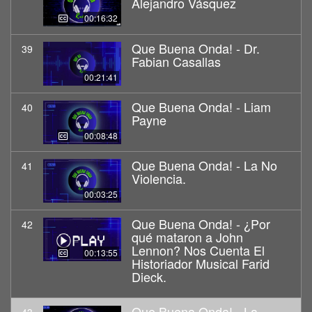
Alejandro Vásquez
00:16:32
Que Buena Onda! - Dr.
39
Fabian Casallas
00:21:41
Que Buena Onda! - Liam
40
Payne
00:08:48
Que Buena Onda! - La No
41
Violencia.
00:03:25
Que Buena Onda! - ¿Por
42
qué mataron a John
Lennon? Nos Cuenta El
00:13:55
Historiador Musical Farid
Dieck.
Que Buena Onda! - La