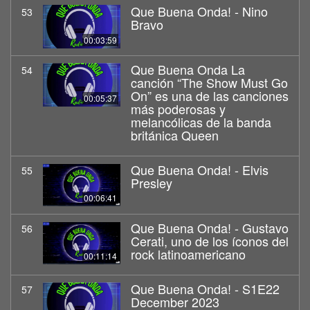
Que Buena Onda! - Nino
53
Bravo
00:03:59
Que Buena Onda La
54
canción “The Show Must Go
On” es una de las canciones
00:05:37
más poderosas y
melancólicas de la banda
británica Queen
Que Buena Onda! - Elvis
55
Presley
00:06:41
Que Buena Onda! - Gustavo
56
Cerati, uno de los íconos del
rock latinoamericano
00:11:14
Que Buena Onda! - S1E22
57
December 2023