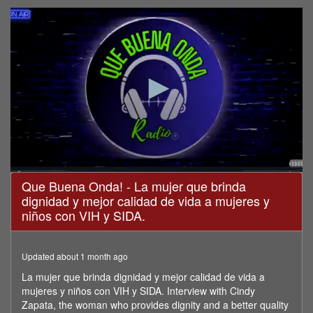
0
Que Buena Onda! - La mujer que brinda
seconds
dignidad y mejor calidad de vida a mujeres y
of
20
niños con VIH y SIDA.
minutes,
26
seconds
Updated about 1 month ago
La mujer que brinda dignidad y mejor calidad de vida a
mujeres y niños con VIH y SIDA. Interview with Cindy
Zapata, the woman who provides dignity and a better quality