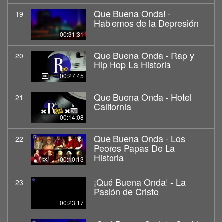
Que Buena Onda! -
19
Hablemos de la Depresión
00:31:31
Que Buena Onda - Rap y
20
Hip Hop La Historia
00:27:45
Que Buena Onda - Hotel
21
California
00:14:08
Que Buena Onda - Los
22
Peores Papas De La
Historia
00:10:13
¡Qué Buena Onda! - La
23
Pasión de Cristo
00:23:17