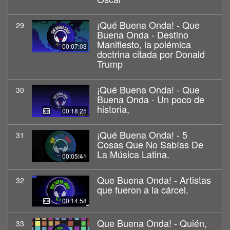
¡Qué Buena Onda! - Que
29
Buena Onda - Destino
Manifiesto, la polémica
00:07:03
doctrina citada por Donald
Trump
¡Qué Buena Onda! - Que
30
Buena Onda - Un poco de
historia,
00:18:25
¡Qué Buena Onda! - 5
31
Cosas Que No Sabías De
La Música Latina.
00:05:41
Que Buena Onda! - Artistas
32
que fueron a la cárcel.
00:14:58
Que Buena Onda! - Quién,
33