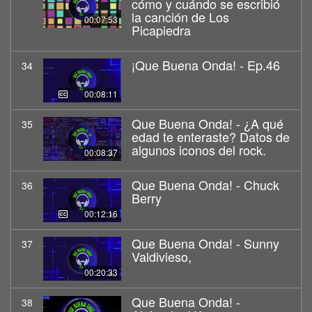
cómo y cuándo se escribió
la canción de Los
00:07:53
Picapiedra
¡Que Buena Onda! - Ep.46
34
00:08:11
Que Buena Onda! - ¿A qué
35
edad te enteraste? Datos de
algunos iconos del rock.
00:08:37
Que Buena Onda! - Chuck
36
Berry
00:12:16
Que Buena Onda! - Sunny
37
Valdivieso,
00:20:33
Que Buena Onda! -
38