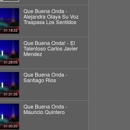
Que Buena Onda -
Alejandra Olaya Su Voz
Traspasa Los Sentidos
01:18:22
Que Buena Onda! - El
Talentoso Carlos Javier
Mendez
01:28:05
Que Buena Onda -
Santiago Rios
01:31:35
Que Buena Onda -
Mauricio Quintero
01:00:20