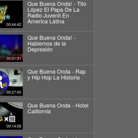
Que Buena Onda! - Tito
López El Papa De La
Radio Juvenil En
America Latina
00:44:42
Que Buena Onda! -
Hablemos de la
Depresión
00:31:31
Que Buena Onda - Rap
y Hip Hop La Historia
00:27:45
Que Buena Onda - Hotel
California
00:14:08