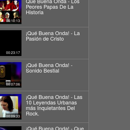
Que Buena Onda - Los
Peores Papas De La
Historia
00:10:13
¡Qué Buena Onda! - La
Pasión de Cristo
00:23:17
¡Qué Buena Onda! -
Sonido Bestial
00:07:06
¡Qué Buena Onda! - Las
10 Leyendas Urbanas
más Inquietantes Del
Rock.
00:09:33
¡Qué Buena Onda! - Que