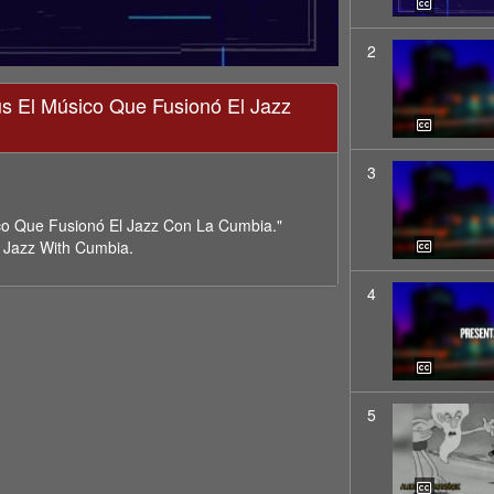
2
s El Músico Que Fusionó El Jazz
3
o Que Fusionó El Jazz Con La Cumbia."
 Jazz With Cumbia.
4
5