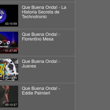
Que Buena Onda! - La
Historia Secreta de
Technotronic
00:10:59
Que Buena Onda! -
Florentino Mesa
01:37:35
Que Buena Onda! -
Juanes
00:13:16
Que Buena Onda! -
Eddie Palmieri
00:10:37