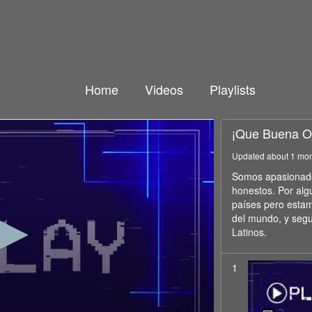
Home
Videos
Playlists
¡Que Buena O
Updated about 1 mo
Somos apasionados
honestos. Por alg
países pero estam
del mundo, y seg
Latinos.
1