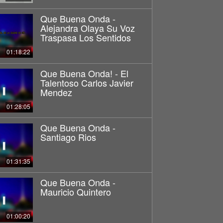
Que Buena Onda -
Alejandra Olaya Su Voz
Traspasa Los Sentidos
01:18:22
Que Buena Onda! - El
Talentoso Carlos Javier
Mendez
01:28:05
Que Buena Onda -
Santiago Rios
01:31:35
Que Buena Onda -
Mauricio Quintero
01:00:20