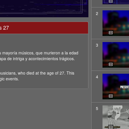
2
s 27
3
 su mayoría músicos, que murieron a la edad
pa de intriga y acontecimientos trágicos.
musicians, who died at the age of 27. This
4
gic events.
5