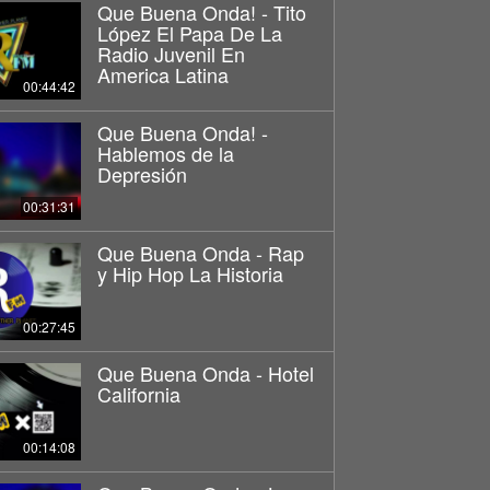
Que Buena Onda! - Tito
López El Papa De La
Radio Juvenil En
America Latina
00:44:42
Que Buena Onda! -
Hablemos de la
Depresión
00:31:31
Que Buena Onda - Rap
y Hip Hop La Historia
00:27:45
Que Buena Onda - Hotel
California
00:14:08