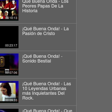
Que Buena Onda - Los
Peores Papas De La
Historia
00:10:13
¡Qué Buena Onda! - La
Pasión de Cristo
00:23:17
¡Qué Buena Onda! -
Sonido Bestial
00:07:06
¡Qué Buena Onda! - Las
10 Leyendas Urbanas
más Inquietantes Del
Rock.
00:09:33
¡Qué Buena Onda! - Que