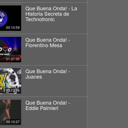
Que Buena Onda! - La
Historia Secreta de
Technotronic
00:10:59
Que Buena Onda! -
Florentino Mesa
01:37:35
Que Buena Onda! -
Juanes
00:13:16
Que Buena Onda! -
Eddie Palmieri
00:10:37