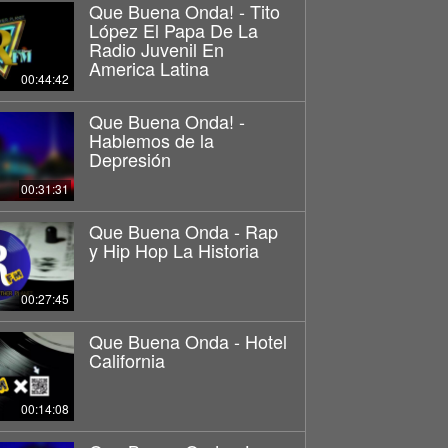
Que Buena Onda! - Tito
López El Papa De La
Radio Juvenil En
America Latina
00:44:42
Que Buena Onda! -
Hablemos de la
Depresión
00:31:31
Que Buena Onda - Rap
y Hip Hop La Historia
00:27:45
Que Buena Onda - Hotel
California
00:14:08