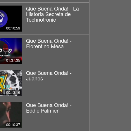
Que Buena Onda! - La
Historia Secreta de
Technotronic
00:10:59
Que Buena Onda! -
Florentino Mesa
01:37:35
Que Buena Onda! -
Juanes
00:13:16
Que Buena Onda! -
Eddie Palmieri
00:10:37