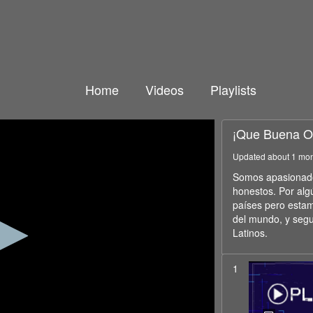
Home
Videos
Playlists
¡Que Buena O
Updated about 1 mo
Somos apasionados
honestos. Por alg
países pero estam
del mundo, y seg
Latinos.
1