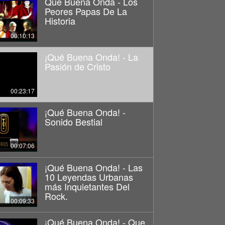
Que Buena Onda - Los
Peores Papas De La
Historia
00:10:13
¡Qué Buena Onda! - La
Pasión de Cristo
00:23:17
¡Qué Buena Onda! -
Sonido Bestial
00:07:06
¡Qué Buena Onda! - Las
10 Leyendas Urbanas
más Inquietantes Del
Rock.
00:09:33
¡Qué Buena Onda! - Que