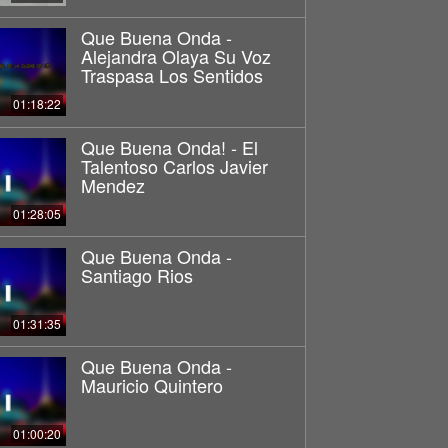
Que Buena Onda -
Alejandra Olaya Su Voz
Traspasa Los Sentidos
01:18:22
Que Buena Onda! - El
Talentoso Carlos Javier
Mendez
01:28:05
Que Buena Onda -
Santiago Rios
01:31:35
Que Buena Onda -
Mauricio Quintero
01:00:20