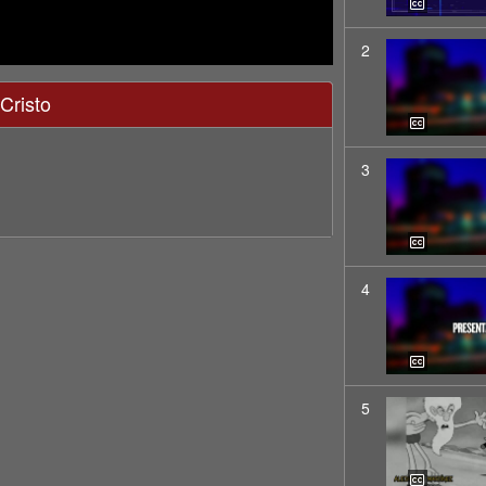
2
Cristo
3
4
5