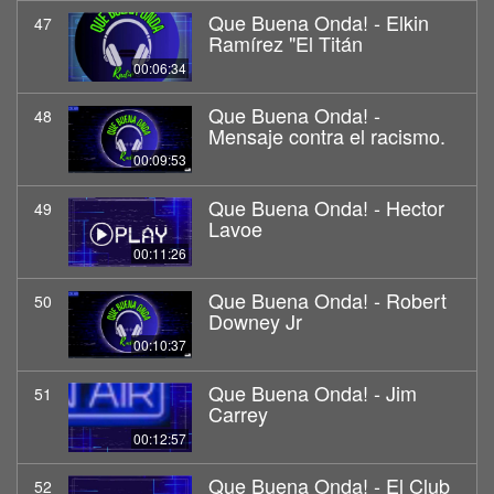
Que Buena Onda! - Elkin
47
Ramírez "El Titán
00:06:34
Que Buena Onda! -
48
Mensaje contra el racismo.
00:09:53
Que Buena Onda! - Hector
49
Lavoe
00:11:26
Que Buena Onda! - Robert
50
Downey Jr
00:10:37
Que Buena Onda! - Jim
51
Carrey
00:12:57
Que Buena Onda! - El Club
52