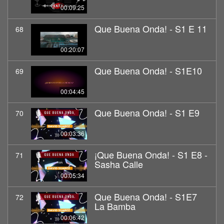
00:09:25
Que Buena Onda! - S1 E 11
68
00:20:07
Que Buena Onda! - S1E10
69
00:04:45
Que Buena Onda! - S1 E9
70
00:03:36
¡Que Buena Onda! - S1 E8 -
71
Sasha Calle
00:05:34
Que Buena Onda! - S1E7
72
La Bamba
00:06:42