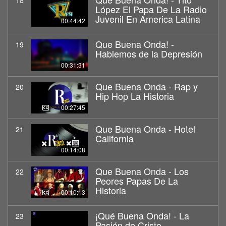
18
López El Papa De La Radio
Juvenil En America Latina
00:44:42
Que Buena Onda! -
19
Hablemos de la Depresión
00:31:31
Que Buena Onda - Rap y
20
Hip Hop La Historia
00:27:45
Que Buena Onda - Hotel
21
California
00:14:08
Que Buena Onda - Los
22
Peores Papas De La
Historia
00:10:13
¡Qué Buena Onda! - La
23
Pasión de Cristo