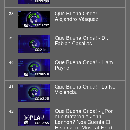
00:20:33
Que Buena Onda! -
38
Alejandro Vásquez
00:16:32
Que Buena Onda! - Dr.
39
Fabian Casallas
00:21:41
Que Buena Onda! - Liam
40
Payne
00:08:48
Que Buena Onda! - La No
41
Violencia.
00:03:25
Que Buena Onda! - ¿Por
42
qué mataron a John
Lennon? Nos Cuenta El
00:13:55
Historiador Musical Farid