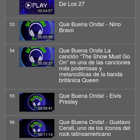
De Los 27
00:04:57
Que Buena Onda! - Nino
53
Bravo
00:03:59
Que Buena Onda La
54
canción “The Show Must Go
On” es una de las canciones
00:05:37
más poderosas y
melancólicas de la banda
británica Queen
Que Buena Onda! - Elvis
55
Presley
00:06:41
Que Buena Onda! - Gustavo
56
Cerati, uno de los íconos del
rock latinoamericano
00:11:14