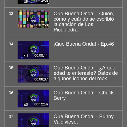
00:14:58
Que Buena Onda! - Quién,
33
cómo y cuándo se escribió
la canción de Los
00:07:53
Picapiedra
¡Que Buena Onda! - Ep.46
34
00:08:11
Que Buena Onda! - ¿A qué
35
edad te enteraste? Datos de
algunos iconos del rock.
00:08:37
Que Buena Onda! - Chuck
36
Berry
00:12:16
Que Buena Onda! - Sunny
37
Valdivieso,