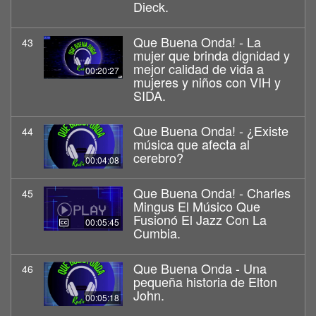
Dieck.
Que Buena Onda! - La
43
mujer que brinda dignidad y
mejor calidad de vida a
00:20:27
mujeres y niños con VIH y
SIDA.
Que Buena Onda! - ¿Existe
44
música que afecta al
cerebro?
00:04:08
Que Buena Onda! - Charles
45
Mingus El Músico Que
Fusionó El Jazz Con La
00:05:45
Cumbia.
Que Buena Onda - Una
46
pequeña historia de Elton
John.
00:05:18