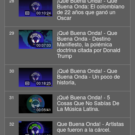
¡Qué Buena Onda! - Que
28
Buena Onda: El colombiano
de 22 años que ganó un
00:10:24
Oscar
¡Qué Buena Onda! - Que
29
Buena Onda - Destino
Manifiesto, la polémica
00:07:03
doctrina citada por Donald
Trump
¡Qué Buena Onda! - Que
30
Buena Onda - Un poco de
historia,
00:18:25
¡Qué Buena Onda! - 5
31
Cosas Que No Sabías De
La Música Latina.
00:05:41
Que Buena Onda! - Artistas
32
que fueron a la cárcel.