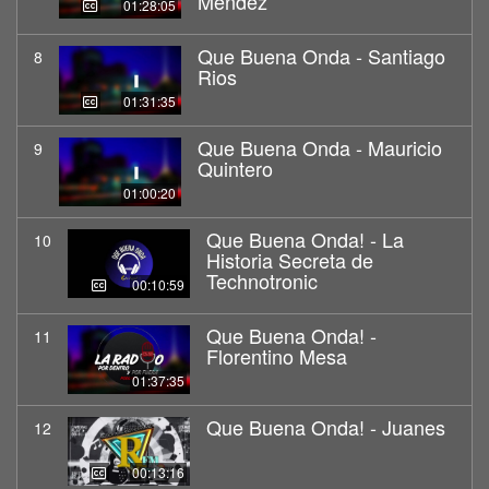
Mendez
01:28:05
Que Buena Onda - Santiago
8
Rios
01:31:35
Que Buena Onda - Mauricio
9
Quintero
01:00:20
Que Buena Onda! - La
10
Historia Secreta de
Technotronic
00:10:59
Que Buena Onda! -
11
Florentino Mesa
01:37:35
Que Buena Onda! - Juanes
12
00:13:16