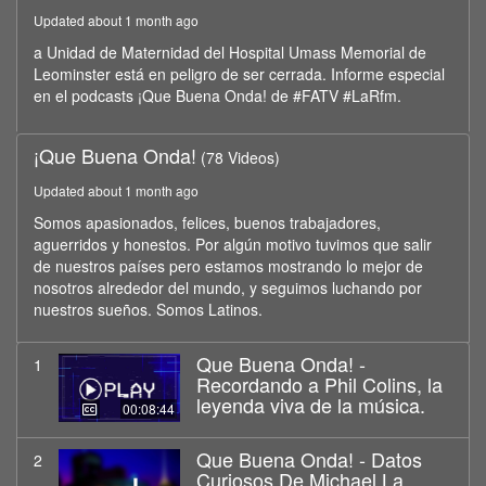
minutes,
Updated about 1 month ago
43
seconds
a Unidad de Maternidad del Hospital Umass Memorial de
Leominster está en peligro de ser cerrada. Informe especial
en el podcasts ¡Que Buena Onda! de #FATV #LaRfm.
¡Que Buena Onda!
(78 Videos)
Updated about 1 month ago
Somos apasionados, felices, buenos trabajadores,
aguerridos y honestos. Por algún motivo tuvimos que salir
de nuestros países pero estamos mostrando lo mejor de
nosotros alrededor del mundo, y seguimos luchando por
nuestros sueños. Somos Latinos.
Que Buena Onda! -
1
Recordando a Phil Colins, la
leyenda viva de la música.
00:08:44
Que Buena Onda! - Datos
2
Curiosos De Michael La