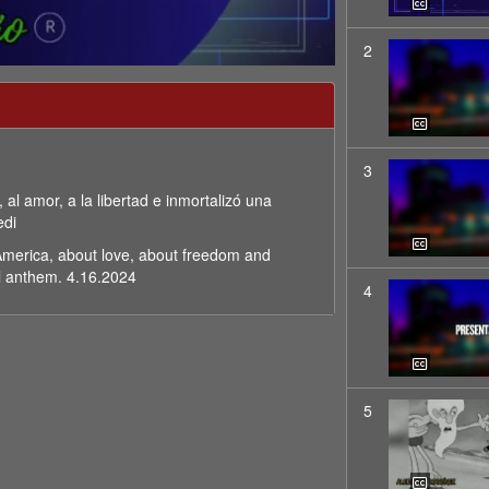
2
3
al amor, a la libertad e inmortalizó una
edi
merica, about love, about freedom and
l anthem. 4.16.2024
4
5