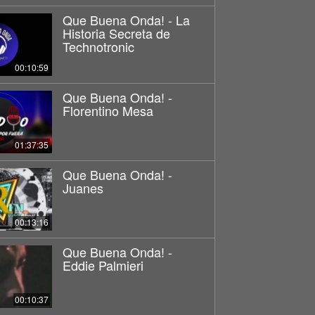
Que Buena Onda! - La
Historia Secreta de
Technotronic
00:10:59
Que Buena Onda! -
Florentino Mesa
01:37:35
Que Buena Onda! -
Juanes
00:13:16
Que Buena Onda! -
Eddie Palmieri
00:10:37