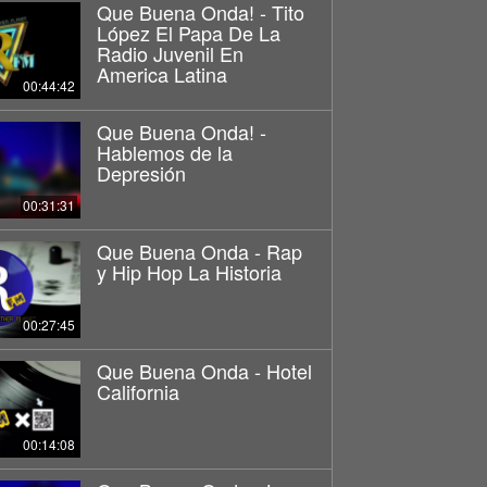
Que Buena Onda! - Tito
López El Papa De La
Radio Juvenil En
America Latina
00:44:42
Que Buena Onda! -
Hablemos de la
Depresión
00:31:31
Que Buena Onda - Rap
y Hip Hop La Historia
00:27:45
Que Buena Onda - Hotel
California
00:14:08