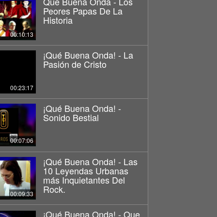
Que Buena Onda - Los
Peores Papas De La
Historia
00:10:13
¡Qué Buena Onda! - La
Pasión de Cristo
00:23:17
¡Qué Buena Onda! -
Sonido Bestial
00:07:06
¡Qué Buena Onda! - Las
10 Leyendas Urbanas
más Inquietantes Del
Rock.
00:09:33
¡Qué Buena Onda! - Que