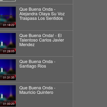
Que Buena Onda -
Alejandra Olaya Su Voz
Traspasa Los Sentidos
01:18:22
Que Buena Onda! - El
Talentoso Carlos Javier
Mendez
01:28:05
Que Buena Onda -
Santiago Rios
01:31:35
Que Buena Onda -
Mauricio Quintero
01:00:20