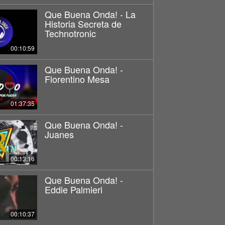
Que Buena Onda! - La
Historia Secreta de
Technotronic
00:10:59
Que Buena Onda! -
Florentino Mesa
01:37:35
Que Buena Onda! -
Juanes
00:13:16
Que Buena Onda! -
Eddie Palmieri
00:10:37