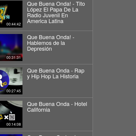
Que Buena Onda! - Tito
López El Papa De La
Radio Juvenil En
America Latina
00:44:42
Que Buena Onda! -
Hablemos de la
Depresión
00:31:31
Que Buena Onda - Rap
y Hip Hop La Historia
00:27:45
Que Buena Onda - Hotel
California
00:14:08