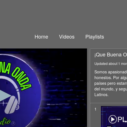
Home
Videos
Playlists
¡Que Buena O
Updated about 1 mo
Somos apasionados
honestos. Por alg
países pero estam
del mundo, y seg
Latinos.
1