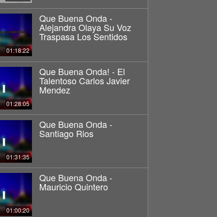
Que Buena Onda -
Alejandra Olaya Su Voz
Traspasa Los Sentidos
01:18:22
Que Buena Onda! - El
Talentoso Carlos Javier
Mendez
01:28:05
Que Buena Onda -
Santiago Rios
01:31:35
Que Buena Onda -
Mauricio Quintero
01:00:20