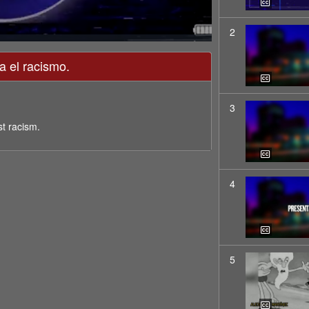
2
 el racismo.
3
t racism.
4
5