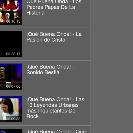
Que Buena Onda - Los
Peores Papas De La
Historia
00:10:13
¡Qué Buena Onda! - La
Pasión de Cristo
00:23:17
¡Qué Buena Onda! -
Sonido Bestial
00:07:06
¡Qué Buena Onda! - Las
10 Leyendas Urbanas
más Inquietantes Del
Rock.
00:09:33
¡Qué Buena Onda! - Que