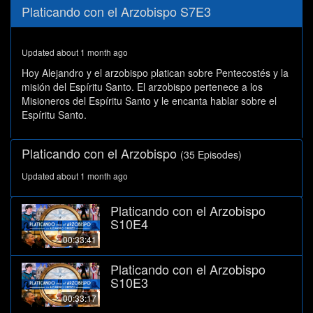
0
Platicando con el Arzobispo S7E3
seconds
of
28
minutes,
Updated about 1 month ago
30
seconds
Hoy Alejandro y el arzobispo platican sobre Pentecostés y la
misión del Espíritu Santo. El arzobispo pertenece a los
Misioneros del Espíritu Santo y le encanta hablar sobre el
Espíritu Santo.
Platicando con el Arzobispo
(35 Episodes)
Updated about 1 month ago
Platicando con el Arzobispo
S10E4
00:33:41
Platicando con el Arzobispo
S10E3
00:33:17